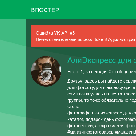
ВПОСТЕР
Ошибка VK API #5
Недействительный access_token! Администрато
АлиЭкспресс для 
Всего 1, за сегодня 0 сообщений
Друзья, здесь вы найдете ссыл
для фотостудии и аксессуары д
сами наткнулись на нечто класс
группы, то тоже обязательно по
стене.______________________
фотографов, алиэкспресс для ф
каталог, подарок день фотограф
фотосессий, aliexpress для фот
#магазинфототоваров #магазинф