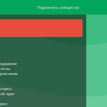
Подключить сообщество
орудование
сли вы
одписчикам
кспресс
сий, идеи
пресс