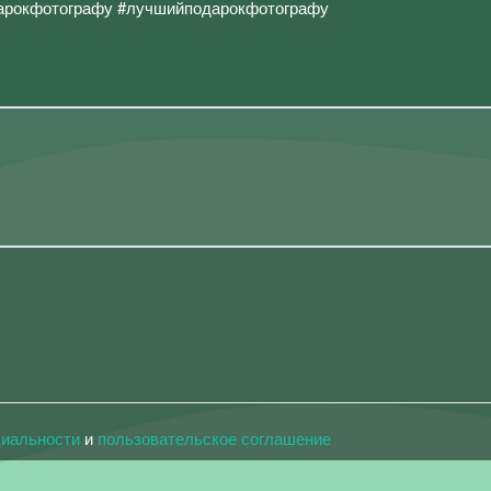
дарокфотографу #лучшийподарокфотографу
циальности
и
пользовательское соглашение