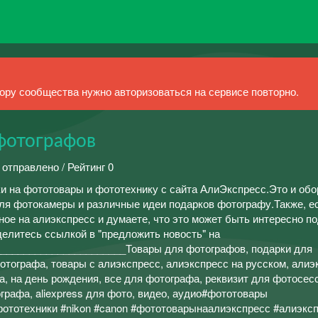
ру сообщества нужно авторизоваться на сервисе повторно.
фотографов
 отправлено / Рейтинг 0
ки на фототовары и фототехнику с сайта АлиЭкспресс.Это и об
ля фотокамеры и различные идеи подарков фотографу.Также, е
ное на алиэкспресс и думаете, что это может быть интересно п
делитесь ссылкой в "предложить новость" на
_______________________Товары для фотографов, подарки для
отографа, товары с алиэкспресс, алиэкспресс на русском, алиэ
а, на день рождения, все для фотографа, реквизит для фотосес
ографа, aliexpress для фото, видео, аудио#фототовары
ототехники #nikon #canon #фототоварынаалиэкспресс #алиэкс