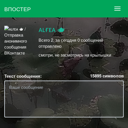
ВПОСТЕР
ᴀʟғᴇᴀ 🫖
Всего 2, за сегодня 0 сообщений
отправлено
смотри, не засмотрись на крылышки
15895
символов
Текст сообщения: