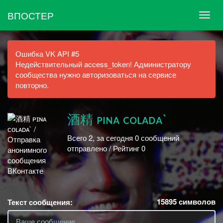
ВПОСТЕР
Ошибка VK API #5
Недействительный access_token! Администратору
сообщества нужно авторизоваться на сервисе
повторно.
酒精 ᴘɪɴᴀ ᴄᴏʟᴀᴅᴀ`
Всего 2, за сегодня 0 сообщений
отправлено / Рейтинг 0
15895
символов
Текст сообщения: