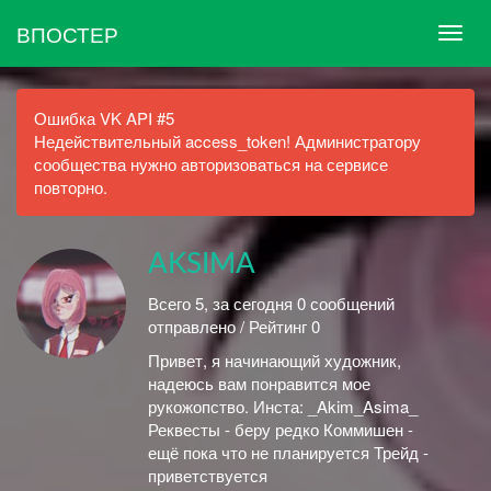
ВПОСТЕР
Ошибка VK API #5
Недействительный access_token! Администратору
сообщества нужно авторизоваться на сервисе
повторно.
AKSIMA
Всего 5, за сегодня 0 сообщений
отправлено / Рейтинг 0
Привет, я начинающий художник,
надеюсь вам понравится мое
рукожопство. Инста: _Akim_Asima_
Реквесты - беру редко Коммишен -
ещё пока что не планируется Трейд -
приветствуется