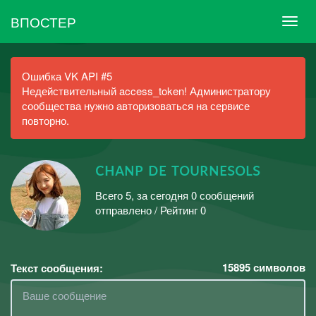
ВПОСТЕР
Ошибка VK API #5
Недействительный access_token! Администратору
сообщества нужно авторизоваться на сервисе
повторно.
ᴄʜᴀɴᴘ ᴅᴇ ᴛᴏᴜʀɴᴇsᴏʟs
Всего 5, за сегодня 0 сообщений
отправлено / Рейтинг 0
15895
символов
Текст сообщения: