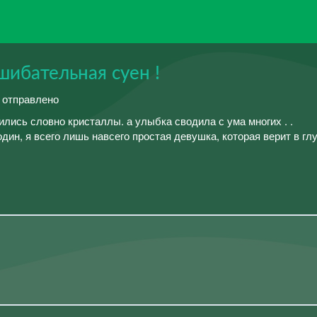
ибательная суен !
й отправлено
сь словно кристаллы. а улыбка сводила с ума многих . .
ин, я всего лишь навсего простая девушка, которая верит в гл