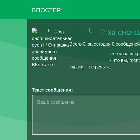
ВПОСТЕР
⠀⠀⠀╰⠀♡ ха сногсш
Всего 0, за сегодня 0 сообщени
⠀⠀⠀⠀⠀⠀⠀⠀⠀⠀⠀⠀ее глаза искрили
.⠀⠀⠀⠀⠀⠀⠀⠀⠀⠀⠀ - что вы, господ
сказки, - ее речь ч...
Текст сообщения: