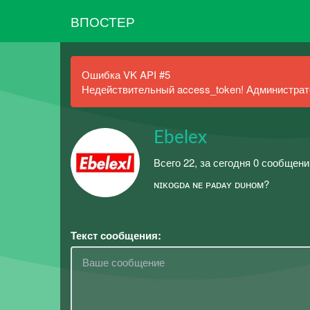
ВПОСТЕР
Ошибка VK API #5
Недействительный access_token! Администрато
Ebelex
Всего 22, за сегодня 0 сообщени
ɴɪᴋᴏɢᴅᴀ ɴᴇ ᴘᴀᴅᴀʏ ᴅᴜʜᴏᴍ?
Текст сообщения: