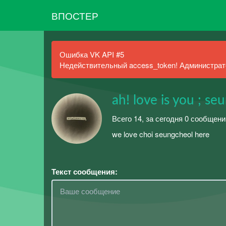
ВПОСТЕР
Ошибка VK API #5
Недействительный access_token! Администрато
ah! love is you ; se
Всего 14, за сегодня 0 сообщен
we love choi seungcheol here
Текст сообщения: