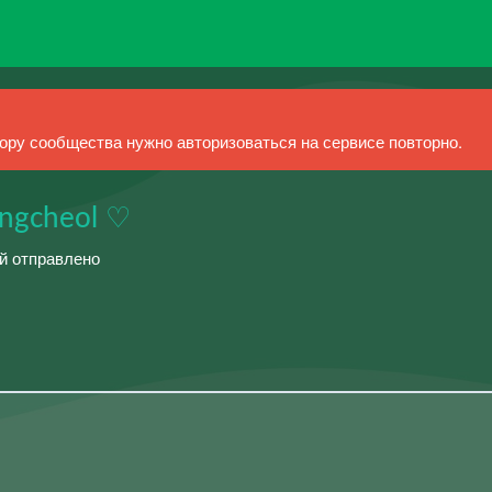
ру сообщества нужно авторизоваться на сервисе повторно.
ungcheol ♡︎
ий отправлено