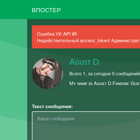
ВПОСТЕР
Ошибка VK API #5
Недействительный access_token! Администрато
Aɢᴜsᴛ D.
Всего 1, за сегодня 0 сообщений
Mʏ ɴᴀᴍᴇ ɪs Aɢᴜsᴛ D.Fᴀɴᴅᴏᴍ: Gᴜsᴛ
Текст сообщения: