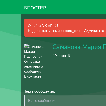
ВПОСТЕР
Ошибка VK API #5
Недействительный access_token! Администрато
Сычанова Мария 
/ Рейтинг 6
Текст сообщения: