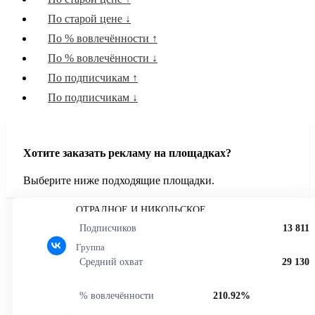
Криптовалюты
По старой цене ↓
Интернет технологии
По % вовлечённости ↑
Юриспруденция
По % вовлечённости ↓
Объявления
По подписчикам ↑
Красота и уход
По подписчикам ↓
Мода и стиль
Дети и родители
Региональные
Хотите заказать рекламу на площадках?
Книги, Аудиокниги и Подкасты
Выберите ниже подходящие площадки.
Искусство и дизайн
Знаменитости и образ жизни
ОТРАДНОЕ И НИКОЛЬСКОЕ
Культура и события
(ЛЕНИНГРАДСКАЯ ОБЛАСТЬ)
Подписчиков
13 811
Любопытные факты
Группа
Экономика и Финансы
Средний охват
29 130
Фитнес
% вовлечённости
210.92%
История