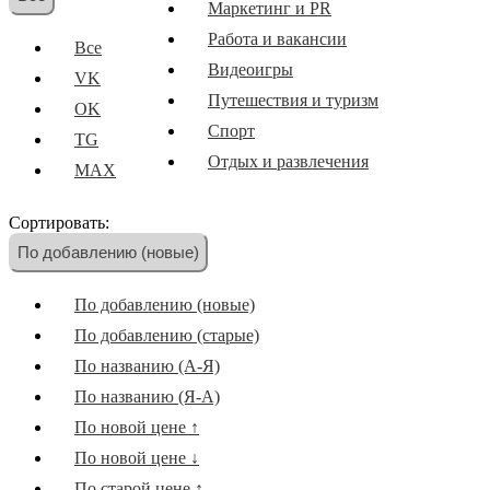
Маркетинг и PR
Работа и вакансии
Все
Видеоигры
VK
Путешествия и туризм
OK
Спорт
TG
Отдых и развлечения
MAX
Образование
Сортировать:
Новости и СМИ
По добавлению (новые)
Наука и технологии
Скидки и акции
По добавлению (новые)
Иностранные языки
По добавлению (старые)
Еда и кулинария
По названию (А-Я)
Мотивация и саморазвитие
По названию (Я-А)
Музыка
По новой цене ↑
Кино
По новой цене ↓
Другое
По старой цене ↑