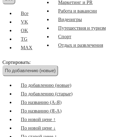
Маркетинг и PR
Работа и вакансии
Все
Видеоигры
VK
Путешествия и туризм
OK
Спорт
TG
Отдых и развлечения
MAX
Образование
Сортировать:
Новости и СМИ
По добавлению (новые)
Наука и технологии
Скидки и акции
По добавлению (новые)
Иностранные языки
По добавлению (старые)
Еда и кулинария
По названию (А-Я)
Мотивация и саморазвитие
По названию (Я-А)
Музыка
По новой цене ↑
Кино
По новой цене ↓
Другое
По старой цене ↑