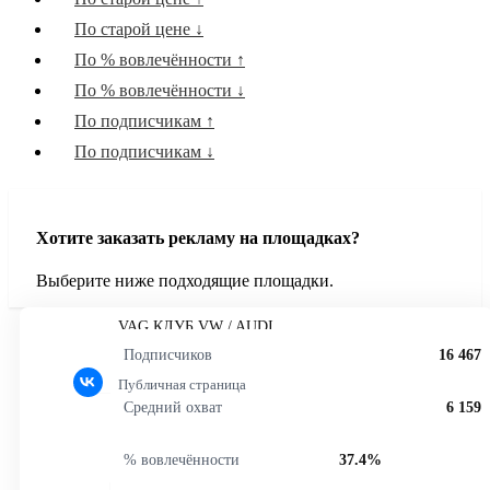
Криптовалюты
По старой цене ↓
Интернет технологии
По % вовлечённости ↑
Юриспруденция
По % вовлечённости ↓
Объявления
По подписчикам ↑
Красота и уход
По подписчикам ↓
Мода и стиль
Дети и родители
Региональные
Хотите заказать рекламу на площадках?
Книги, Аудиокниги и Подкасты
Выберите ниже подходящие площадки.
Искусство и дизайн
Знаменитости и образ жизни
VAG КЛУБ VW / AUDI
Культура и события
Подписчиков
16 467
Любопытные факты
Публичная страница
Экономика и Финансы
Средний охват
6 159
Фитнес
% вовлечённости
37.4%
История