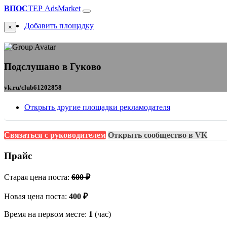
ВПОС
ТЕР
AdsMarket
Добавить площадку
×
Подслушано в Гуково
vk.ru/club61202858
Открыть другие площадки рекламодателя
Связаться с руководителем
Открыть сообщество в VK
Прайс
Старая цена поста:
600 ₽
Новая цена поста:
400 ₽
Время на первом месте:
1
(час)