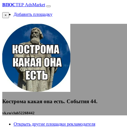
ВПОС
ТЕР
AdsMarket
Добавить площадку
×
Кострома какая она есть. События 44.
vk.ru/club52268442
Открыть другие площадки рекламодателя