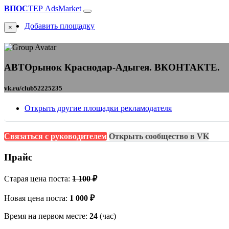
ВПОС
ТЕР
AdsMarket
Добавить площадку
×
АВТОрынок Краснодар-Адыгея. ВКОНТАКТЕ.
vk.ru/club52225235
Открыть другие площадки рекламодателя
Связаться с руководителем
Открыть сообщество в VK
Прайс
Старая цена поста:
1 100 ₽
Новая цена поста:
1 000 ₽
Время на первом месте:
24
(час)