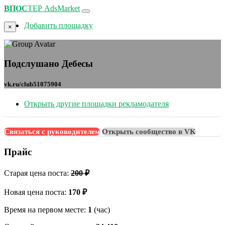
ВПОС
ТЕР
AdsMarket
Добавить площадку
×
Подслушано Дебесы
vk.ru/club51075904
Открыть другие площадки рекламодателя
Связаться с руководителем
Открыть сообщество в VK
Прайс
Старая цена поста:
200 ₽
Новая цена поста:
170 ₽
Время на первом месте:
1
(час)