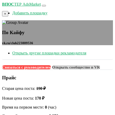
ВПОС
ТЕР
AdsMarket
Добавить площадку
×
По Кайфу
vk.ru/club223889536
Открыть другие площадки рекламодателя
Связаться с руководителем
Открыть сообщество в VK
Прайс
Старая цена поста:
190 ₽
Новая цена поста:
170 ₽
Время на первом месте:
0
(час)