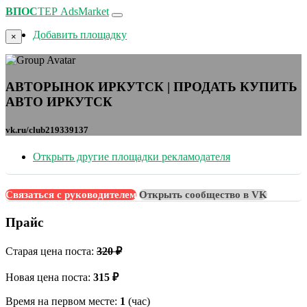
ВПОС
ТЕР
AdsMarket
Добавить площадку
×
АВТОРЫНОК ИРКУТСК | ПРОДАТЬ КУПИТЬ
АВТО ИРКУТСК
vk.ru/club219339137
Открыть другие площадки рекламодателя
Связаться с руководителем
Открыть сообщество в VK
Прайс
Старая цена поста:
320 ₽
Новая цена поста:
315 ₽
Время на первом месте:
1
(час)