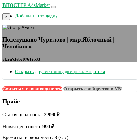
ВПОС
ТЕР
AdsMarket
Добавить площадку
×
Подслушано Чурилово | мкр.Яблочный |
Челябинск
vk.ru/club207612533
Открыть другие площадки рекламодателя
Связаться с руководителем
Открыть сообщество в VK
Прайс
Старая цена поста:
2 990 ₽
Новая цена поста:
990 ₽
Время на первом месте:
3
(час)