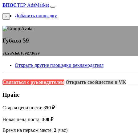
ВПОС
ТЕР
AdsMarket
Добавить площадку
×
Губаха 59
vk.ru/club169273629
Открыть другие площадки рекламодателя
Связаться с руководителем
Открыть сообщество в VK
Прайс
Старая цена поста:
350 ₽
Новая цена поста:
300 ₽
Время на первом месте:
2
(час)