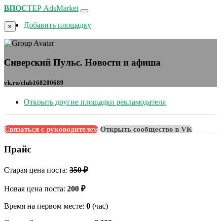
ВПОС
ТЕР
AdsMarket
Добавить площадку
×
Сиверский Пульс. Новости и афиша
vk.ru/club168200689
Открыть другие площадки рекламодателя
Связаться с руководителем
Открыть сообщество в VK
Прайс
Старая цена поста:
350 ₽
Новая цена поста:
200 ₽
Время на первом месте:
0
(час)