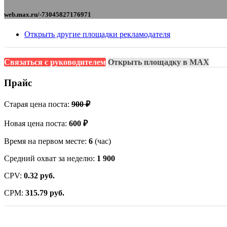
web.max.ru/-73045827176971
Открыть другие площадки рекламодателя
Связаться с руководителем
Открыть площадку в MAX
Прайс
Старая цена поста:
900 ₽
Новая цена поста:
600 ₽
Время на первом месте:
6
(час)
Средний охват за неделю:
1 900
CPV:
0.32 руб.
CPM:
315.79 руб.