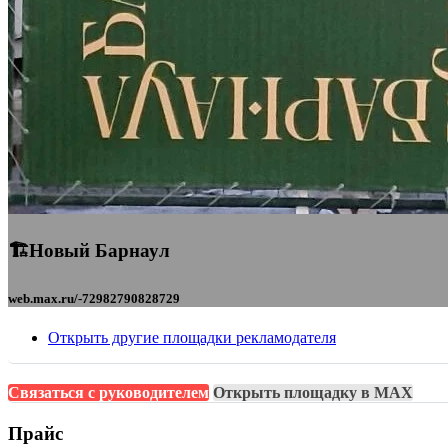
🏗️Новый Барнаул
web.max.ru/-72982790828729
Открыть другие площадки рекламодателя
Связаться с руководителем
Открыть площадку в MAX
Прайс