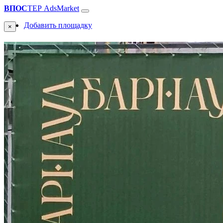
ВПОС
ТЕР
AdsMarket
Добавить площадку
×