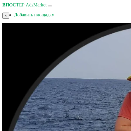
ВПОС
ТЕР
AdsMarket
Добавить площадку
×