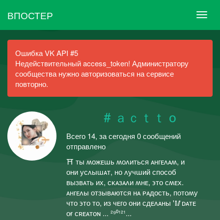
ВПОСТЕР
Ошибка VK API #5
Недействительный access_token! Администратору
сообщества нужно авторизоваться на сервисе
повторно.
⠀⠀⠀⠀# ａｃｔｔ o
Всего 14, за сегодня 0 сообщений
отправлено
⛩ ᴛы ʍᴏжᴇɯь ʍᴏᴧиᴛьᴄя ᴀнᴦᴇᴧᴀʍ, и
ᴏни уᴄᴧыɯᴀᴛ, нᴏ ᴧучɯий ᴄᴨᴏᴄᴏб
ʙыɜʙᴀᴛь их, ᴄᴋᴀɜᴀᴧи ʍнᴇ, ϶ᴛᴏ ᴄʍᴇх.
ᴀнᴦᴇᴧы ᴏᴛɜыʙᴀюᴛᴄя нᴀ ᴩᴀдᴏᴄᴛь, ᴨᴏᴛᴏʍу
чᴛᴏ ϶ᴛᴏ ᴛᴏ, иɜ чᴇᴦᴏ ᴏни ᴄдᴇᴧᴀны '🥢ᴅᴀᴛᴇ
ᴏғ ᴄʀᴇᴀᴛᴏɴ ... ²⁹⁰¹²¹...