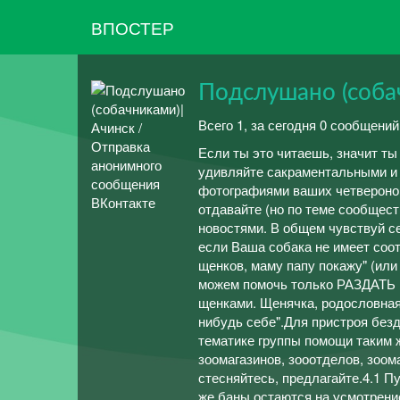
ВПОСТЕР
Подслушано (соба
Всего 1, за сегодня 0 сообщений
Если ты это читаешь, значит ты
удивляйте сакраментальными и
фотографиями ваших четвероног
отдавайте (но по теме сообщест
новостями. В общем чувствуй 
если Ваша собака не имеет соо
щенков, маму папу покажу" (или
можем помочь только РАЗДАТ
щенками. Щенячка, родословная
нибудь себе".Для пристроя без
тематике группы помощи таким
зоомагазинов, зооотделов, зо
стесняйтесь, предлагайте.4.1 П
же баны остаются на усмотр