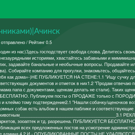
чниками)|Ачинск
 отправлено / Рейтинг 0.5
 один из нас)Здесь господствует свобода слова. Делитесь свои
 незаурядными историями, хвастайтесь забавными и мимимиш
их, задавайте банальные и необычные вопросы. Продавайте и
ва). Собирайте компанию для прогулки, знакомьтесь, общайтесь
себя как дома=-)НЕ ПУБЛИКУЕТСЯ НА СТЕНЕ:1.1 "Ищу сучку дл
тветствующих документов и отметок в них1.2 "Продам отвечаю 
 мама папа с документами, щенкам делать не стали). Таких щен
Ь БЕСПЛАТНО. Публикуем посты о ПРОДАЖЕ только с ПОРО
 и клеймо тому подтверждение2.1 "Нашли собачку/щеночков воз
домных собак есть альбом в нашем паблике и соответствующие
 животным________________________________________3.1 РЕ
омаркетов, зооаптек и тд. разрешена. ПУБЛИКУЕТСЯ БЕСПЛАТНО
убликация всех предложенных постов на усмотрение администра
ение админа.4.2 И - ОПУБЛИКОВАННЫЕ ПОСТЫ НЕ УДАЛЯЮТСЯ!