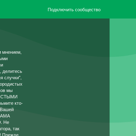
Подключить сообщество
м мнением,
ными
ли
, делитесь
я случки",
породистых
ков мы
ДИСТЫМИ
ьмите кто-
 Вашей
КЛАМА
. Не
тора, так
 Прежде,