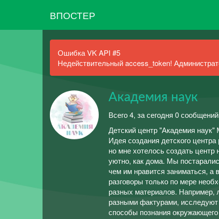
ВПОСТЕР
Ошибка VK API #5
Недействительный access_token! Администрато
Академия наук
Всего 4, за сегодня 0 сообщений
Детский центр "Академия наук" 
Идея создания детского центра
но мне хотелось создать центр 
уютно, как дома. Мы постарали
чем им нравится заниматься, а
разговоры только по мере необх
разных материалов. Например, л
разными фактурами, исследуют 
способы познания окружающего 