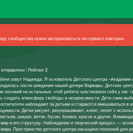
ру сообщества нужно авторизоваться на сервисе повторно.
 отправлено / Рейтинг 2
Меня зовут Надежда. Я основатель Детского центра «Академия 
 родилась после рождения нашей дочери Варвары. Детских цент
не похожий на остальные, чтоб ребята чувствовали себя у нас т
сь создать атмосферу свободы и независимости. Дети сами выб
 воспитатели наблюдают за детьми и стараются вмешиваться в и
одимости. Детки рисуют, разукрашивают, клеят, лепят с испол
истьев, шишек, веток, бусин, бумаги, красок и других. Взаимод
мир и его структуру. Наблюдение и творческий процесс — осн
мира. Пространство детского центра насыщено полезной для р