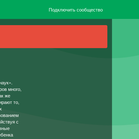
Подключить сообщество
наук».
ров много,
ак же
ирают то,
х
ьзованием
ействуя с
овные
ебенка