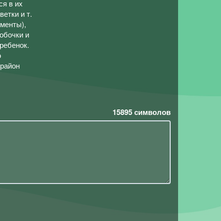
ся в их
етки и т.
ументы),
обочки и
ребенок.
ю
-район
15895
символов