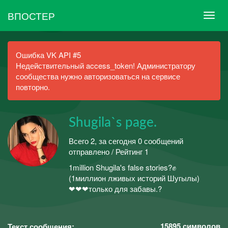
ВПОСТЕР
Ошибка VK API #5
Недействительный access_token! Администратору
сообщества нужно авторизоваться на сервисе
повторно.
Shugila`s page.
Всего 2, за сегодня 0 сообщений
отправлено / Рейтинг 1
1million Shugila's false stories?✊
(1миллион лживых историй Шугылы)
❤❤❤только для забавы.?
15895
символов
Текст сообщения: