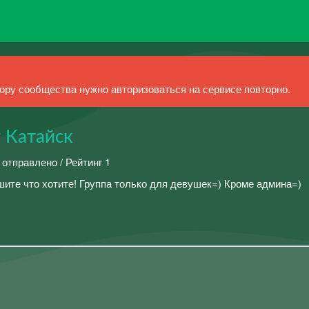
ру сообщества нужно авторизоваться на сервисе повторно.
г Катайск
 отправлено / Рейтинг 1
шите что хотите! Группа только для девушек=) Кроме админа=)