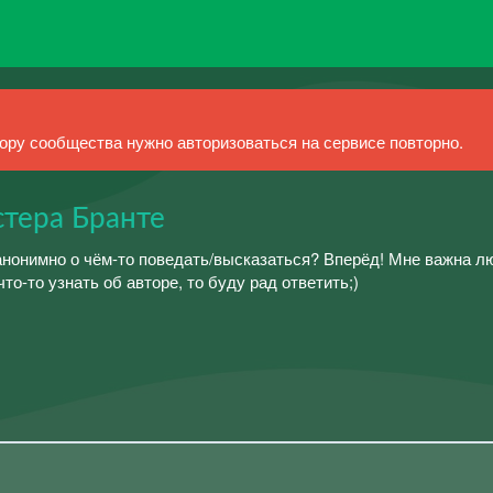
ру сообщества нужно авторизоваться на сервисе повторно.
стера Бранте
анонимно о чём-то поведать/высказаться? Вперёд! Мне важна л
что-то узнать об авторе, то буду рад ответить;)