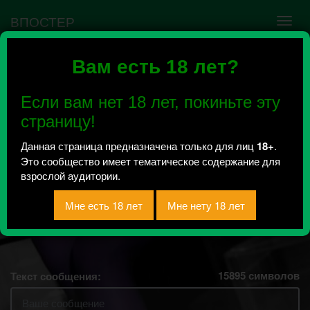
ВПОСТЕР
Вам есть 18 лет?
Ошибка VK API #5
Недействительный access_token! Администратору
Если вам нет 18 лет, покиньте эту
сообщества нужно авторизоваться на сервисе
повторно.
страницу!
Данная страница предназначена только для лиц
18+
.
Это сообщество имеет тематическое содержание для
《 69 ОТТЕНКОВ
взрослой аудитории.
ХАКАСИИ 18+》
Всего 37, за сегодня 0 сообщений
отправлено / Рейтинг 6
15895
символов
Текст сообщения: