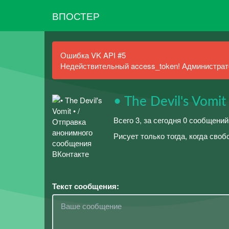
ВПОСТЕР
Ошибка VK API #5
Недействительный access_token! Администрато
• The Devil's Vomit
Всего 3, за сегодня 0 сообщени
Рисует только тогда, когда своб
Текст сообщения: