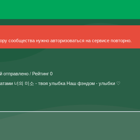
ру сообщества нужно авторизоваться на сервисе повторно.
й отправлено / Рейтинг 0
азиатами 너의 미소 - твоя улыбка Наш фэндом - улыбки ♡