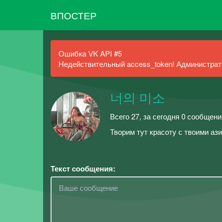
ВПОСТЕР
Ошибка VK API #5
Недействительный access_token! Администрато
너의 미소
Всего 27, за сегодня 0 сообщени
Творим тут красоту с твоими 
Текст сообщения: