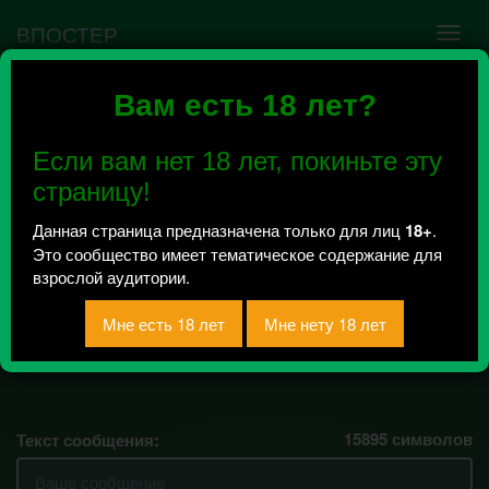
ВПОСТЕР
Вам есть 18 лет?
Ошибка VK API #5
Недействительный access_token! Администратору
Если вам нет 18 лет, покиньте эту
сообщества нужно авторизоваться на сервисе
повторно.
страницу!
Данная страница предназначена только для лиц
18+
.
Это сообщество имеет тематическое содержание для
Boys_Band 2018©
взрослой аудитории.
Всего 1, за сегодня 0 сообщений
отправлено / Рейтинг 0.5
Есть фантазия кидай !!!
15895
символов
Текст сообщения: