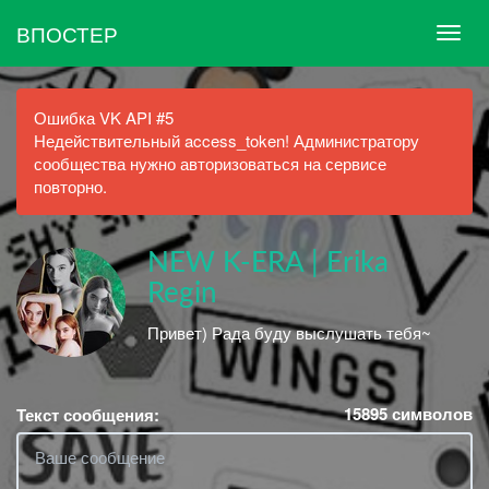
ВПОСТЕР
Ошибка VK API #5
Недействительный access_token! Администратору
сообщества нужно авторизоваться на сервисе
повторно.
NEW K-ERA | Erika
Regin
Привет) Рада буду выслушать тебя~
15895
символов
Текст сообщения: