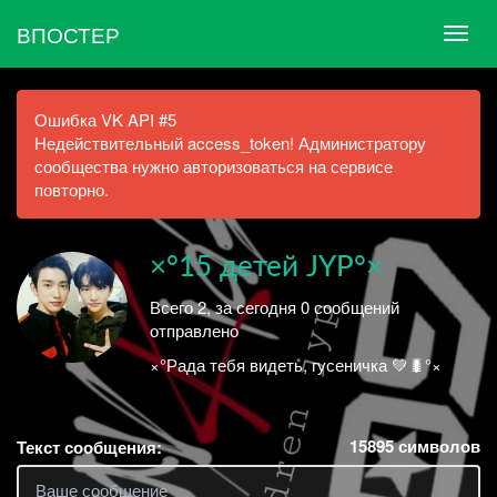
ВПОСТЕР
Ошибка VK API #5
Недействительный access_token! Администратору
сообщества нужно авторизоваться на сервисе
повторно.
×°15 детей JYP°×
Всего 2, за сегодня 0 сообщений
отправлено
×°Рада тебя видеть, гусеничка 💚🐛°×
15895
символов
Текст сообщения: