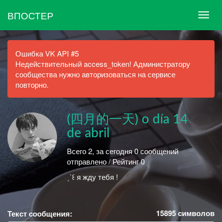
ВПОСТЕР
Ошибка VK API #5
Недействительный access_token! Администратору
сообщества нужно авторизоваться на сервисе
повторно.
(四月的一天) o día 14
de abril
Всего 2, за сегодня 0 сообщений
отправлено / Рейтинг 0
ˏˋ꒰ я жду тебя !
15895
символов
Текст сообщения: