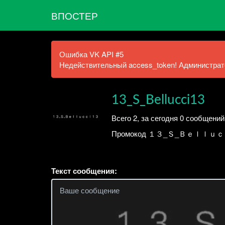
ВПОСТЕР
Ошибка VK API #5
Недействительный access_token! Администрато
13_S_Bellucci13
Всего 2, за сегодня 0 сообщений
Промокод １３_Ｓ_Ｂｅｌｌｕｃｃｉ１３ 
Текст сообщения: