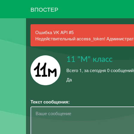
ВПОСТЕР
Ошибка VK API #5
Недействительный access_token! Администрато
11 "М" класс
Всего 1, за сегодня 0 сообщени
Да
Текст сообщения: